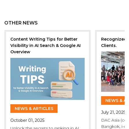
OTHER NEWS
Content Writing Tips for Better
Recognized b
Visibility in AI Search & Google AI
Clients.
Overview
NEWS & AR
NEWS & ARTICLES
July 21, 2025
DAC Asia (com
October 01, 2025
Bangkok, i-da
Unlock the secrets to ranking in AI