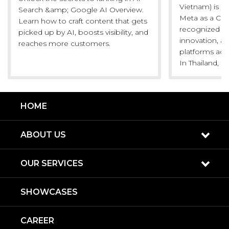
Vietnam) is p
Search &amp; Google AI Overview.
Meta as a Cer
Learn how to craft content that gets
recognized fo
picked up by AI, boosts visibility, and
innovation, a
reaches more customers.
platforms acr
In Thailand, i-..
HOME
ABOUT US
OUR SERVICES
SHOWCASES
CAREER