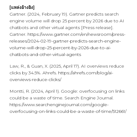
[แหล่งอ้างอิง]
Gartner. (2024, February 19). Gartner predicts search
engine volume will drop 25 percent by 2026 due to AI
chatbots and other virtual agents [Press release].
Gartner.
https://www.gartner.com/en/newsroom/press-
releases/2024-02-19-gartner-predicts-search-engine-
volume-will-drop-25-percent-by-2026-due-to-ai-
chatbots-and-other-virtual-agents
Law, R., & Guan, X. (2025, April 17). AI overviews reduce
clicks by 34.5%. Ahrefs.
https://ahrefs.com/blog/ai-
overviews-reduce-clicks/
Montti, R. (2024, April 1). Google: overfocusing on links
could be a waste of time. Search Engine Journal.
https://www.searchenginejournal.com/google-
overfocusing-on-links-could-be-a-waste-of-time/512661/